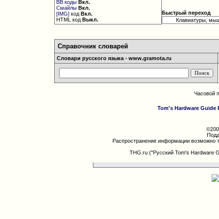
BB коды
Вкл.
Смайлы
Вкл.
Быстрый переход
[IMG]
код
Вкл.
HTML код
Выкл.
Справочник словарей
Словари русского языка - www.gramota.ru
Часовой 
Tom's Hardware Guide 
©200
Подд
Распространение информации возможно т
THG.ru ("Русский Tom's Hardware 