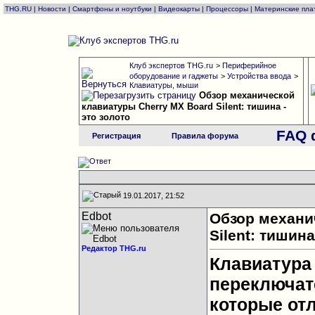
THG.RU
|
Новости
|
Смартфоны и ноутбуки
|
Видеокарты
|
Процессоры
|
Материнские пла
Клуб экспертов THG.ru
>
Периферийное
оборудование и гаджеты
>
Устройства ввода
>
Клавиатуры, мыши
Обзор механической
клавиатуры Cherry MX Board Silent: тишина -
это золото
FAQ 
Регистрация
Правила форума
19.01.2017, 21:52
Edbot
Обзор механи
Silent: тишина
Редактор THG.ru
Клавиатура
переключат
которые от