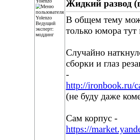
Yolenzo
Жидкий развод (г
В общем тему мож
Ведущий
только юмора тут 
эксперт:
моддинг
Случайно наткнулс
сборки и глаз реза
-
http://ironbook.ru
(не буду даже ком
Сам корпус -
https://market.yand