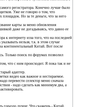
самого регистратора. Конечно лучше было
щитков. Уже не говорю о том, что
площадок. Но за те деньги, что за него
ование карты за меню обновления
шивкой даже не догадываясь, что давно ее
ора к интернету изза того, что на последней
указывать нельзя, т.к. в этом случае
на континентальный Китай. Вот после
сь. Только поиск по форумах позволил
ом, что с ним происходит. Я пока так и не
старый адаптер.
метки видео как важное и нестираемое.
 надо перевести селектор меню сначала
ствия - надо сделать как минимум два, а
 активировать.
ь гораздо лучше. Что скажешь - Китай.