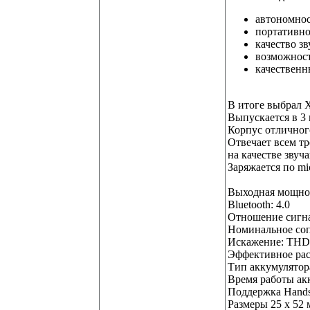
автономнос
портативно
качество зв
возможност
качественн
В итоге выбрал Xi
Выпускается в 3 
Корпус отличног
Отвечает всем тр
на качестве звуч
Заряжается по m
Выходная мощнос
Bluetooth: 4.0
Отношение сигна
Номинальное соп
Искажение: THD
Эффективное рас
Тип аккумулятор
Время работы акк
Поддержка Hands
Размеры 25 x 52