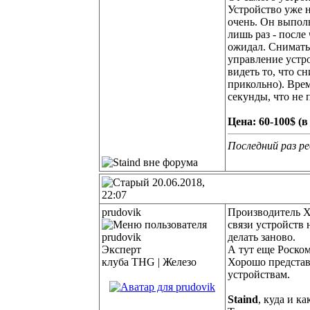
Устройство уже н
очень. Он выпол
лишь раз - после
ожидал. Снимать 
управление устро
видеть то, что с
прикольно). Врем
секунды, что не 
Цена: 60-100$ (
Последний раз ре
20.06.2018,
22:07
prudovik
Производитель X
связи устройств
делать заново.
Эксперт
А тут еще Роском
клуба THG | Железо
Хорошо представ
устройствам.
Staind
, куда и к