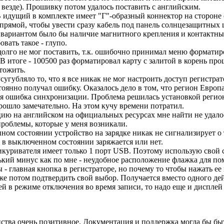
 везде). Прошивку потом удалось поставить с английским.
 идущий в комплекте имеет "Г"-образный коннектор на стороне 
 прямой, чтобы увести сразу кабель под панель солнцезащитных 
вариантом было бы наличие магнитного крепления и контактных 
овать такое - глупо.
олго не мог поставить, т.к. ошибочно принимал меню форматир
В итоге - 100500 раз форматировал карту с залитой в корень про
тожить.
угубляло то, что я все никак не мог настроить доступ регистрат
оянно получал ошибку. Оказалось дело в том, что регион Европа 
я ошибка синхронизации. Проблема решилась установкой регио
прошло замечательно. На этом кучу времени потратил.
ию на английском на официальных ресурсах мне найти не удало
проблемы, которые у меня возникали.
ном состоянии устройство на зарядке никак не сигнализирует о т
о в выключенном состоянии заряжается или нет.
икуривателя имеет только 1 порт USB. Поэтому использую свой 
ький минус как по мне - неудобное расположение флажка для по
ы - главная кнопка в регистраторе, но почему то чтобы нажать ее
уже потом подтвердить свой выбор. Получается вместо одного дей
ей в режиме отключения во время записи, то надо еще и дисплей
ства очень позитивное. Документация и поддержка могла бы быт