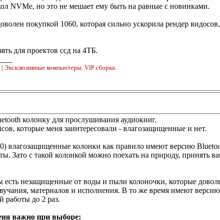
ол NVMe, но это не мешает ему быть на равные с новинками.
доволен покупкой 1060, которая сильно ускорила рендер видосов,
зять для проектов ссд на 4ТБ.
____
o
| Эксклюзивные компьютеры. VIP сборка.
etooth колонку для прослушивания аудиокниг.
йсов, которые меня заинтересовали - влагозащищенные и нет.
0) влагозащищенные колонки как правило имеют версию Bluetoot
ы. Зато с такой колонкой можно поехать на природу, принять в
ы есть незащищенные от воды и пыли колоночки, которые доволь
звучания, материалов и исполнения. В то же время имеют версию 
 работы до 2 раз.
еня важно при выборе: