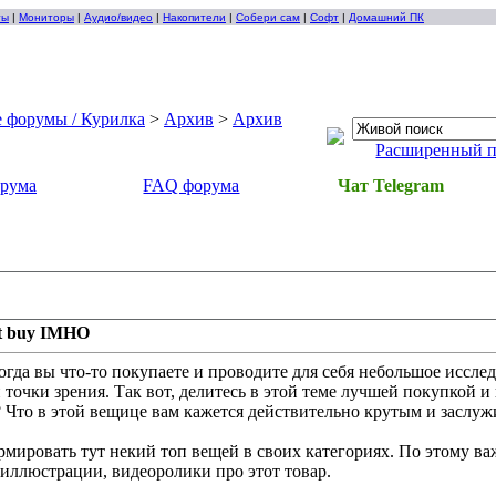
ты
|
Мониторы
|
Аудио/видео
|
Накопители
|
Собери сам
|
Софт
|
Домашний ПК
 форумы / Курилка
>
Архив
>
Архив
Расширенный 
орума
FAQ форума
Чат Telegram
t buy IMHO
когда вы что-то покупаете и проводите для себя небольшое иссле
 точки зрения. Так вот, делитесь в этой теме лучшей покупкой 
 Что в этой вещице вам кажется действительно крутым и засл
рмировать тут некий топ вещей в своих категориях. По этому в
 иллюстрации, видеоролики про этот товар.