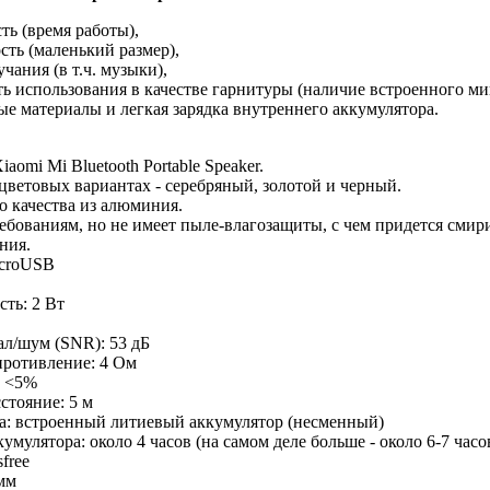
ть (время работы),
сть (маленький размер),
учания (в т.ч. музыки),
ь использования в качестве гарнитуры (наличие встроенного ми
ые материалы и легкая зарядка внутреннего аккумулятора.
aomi Mi Bluetooth Portable Speaker.
цветовых вариантах - серебряный, золотой и черный.
о качества из алюминия.
ебованиям, но не имеет пыле-влагозащиты, с чем придется смири
ания.
icroUSB
ть: 2 Вт
л/шум (SNR): 53 дБ
ротивление: 4 Ом
 <5%
стояние: 5 м
а: встроенный литиевый аккумулятор (несменный)
умулятора: около 4 часов (на самом деле больше - около 6-7 часо
free
 мм