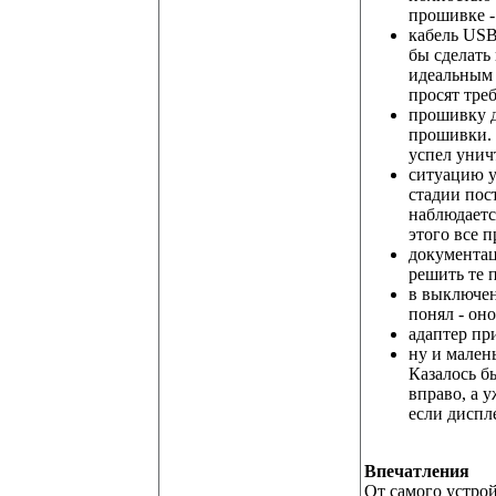
прошивке -
кабель USB
бы сделать
идеальным 
просят треб
прошивку д
прошивки. 
успел унич
ситуацию ус
стадии пост
наблюдаетс
этого все 
документац
решить те 
в выключен
понял - он
адаптер пр
ну и мален
Казалось б
вправо, а 
если диспл
Впечатления
От самого устрой