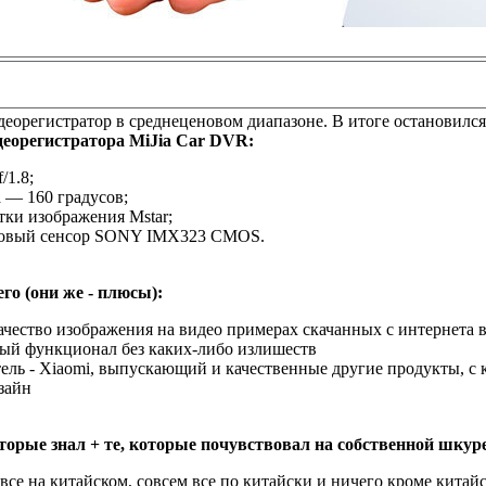
деорегистратор в среднеценовом диапазоне. В итоге остановилс
деорегистратора MiJia Car DVR:
/1.8;
а — 160 градусов;
тки изображения Mstar;
мовый сенсор SONY IMX323 CMOS.
го (они же - плюсы):
ачество изображения на видео примерах скачанных с интернета 
й функционал без каких-либо излишеств
ель - Xiaomi, выпускающий и качественные другие продукты, с 
зайн
орые знал + те, которые почувствовал на собственной шкуре
все на китайском, совсем все по китайски и ничего кроме китайск