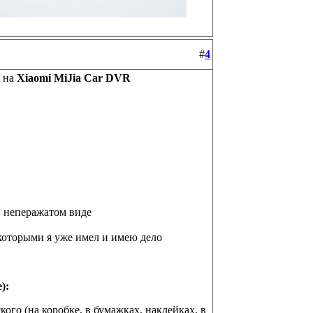
#
4
я на
Xiaomi MiJia Car DVR
в неперажатом виде
которыми я уже имел и имею дело
):
ого (на коробке, в бумажках, наклейках, в