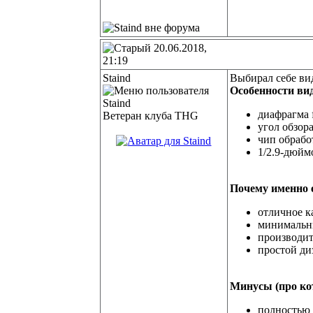
20.06.2018,
21:19
Staind
Выбирал себе ви
Особенности ви
диафрагма f
Ветеран клуба THG
угол обзор
чип обрабо
1/2.9-дюй
Почему именно е
отличное к
минимальны
производит
простой ди
Минусы (про кот
полностью 