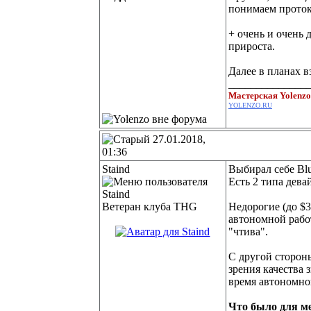
понимаем проток
+ очень и очень 
прироста.
Далее в планах в
______________
Мастерская Yolenz
YOLENZO.RU
27.01.2018,
01:36
Staind
Выбирал себе Blu
Есть 2 типа дева
Ветеран клуба THG
Недорогие (до $3
автономной работ
"чтива".
С другой сторон
зрения качества 
время автономной
Что было для м