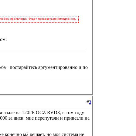
 любом проявлении будет пресекаться немедленно.
ом:
ьба - постарайтесь аргументированно и по
#
2
вначале на 120ГБ OCZ RVD3, в том году
 000 за диск, мне перепутали и привезли на
же конечно м2 решает, но моя система не