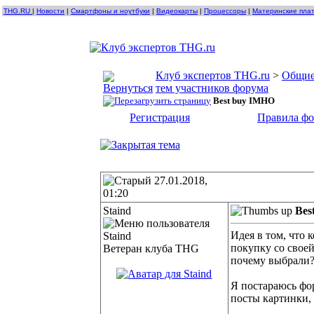
THG.RU
|
Новости
|
Смартфоны и ноутбуки
|
Видеокарты
|
Процессоры
|
Материнские пла
Клуб экспертов THG.ru
>
Общие
тем участников форума
Best buy IMHO
Регистрация
Правила ф
27.01.2018,
01:20
Staind
Bes
Идея в том, что 
покупку со своей
Ветеран клуба THG
почему выбрали?
Я постараюсь фо
посты картинки,