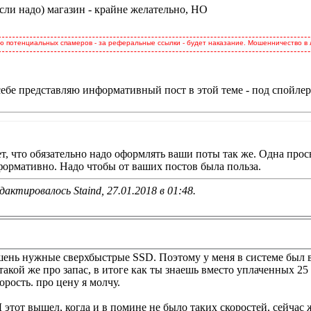
если надо) магазин - крайне желательно, НО
 потенциальных спамеров - за реферальные ссылки - будет наказание. Мошенничество в
себе представляю информативный пост в этой теме - под спойлер
ет, что обязательно надо оформлять ваши поты так же. Одна прос
ормативно. Надо чтобы от ваших постов была польза.
дактировалось Staind, 27.01.2018 в
01:48
.
шень нужные сверхбыстрые SSD. Поэтому у меня в системе был 
такой же про запас, в итоге как ты знаешь вместо уплаченных 25
орость. про цену я молчу.
этот вышел, когда и в помине не было таких скоростей, сейчас 