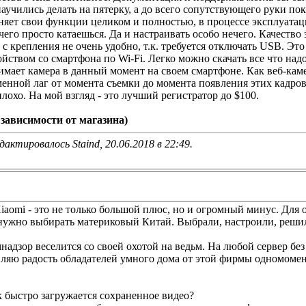
аучились делать на пятерку, а до всего сопутствующего руки пок
няет свои функции целиком и полностью, в процессе эксплуатац
 чего просто катаешься. Да и настраивать особо нечего. Качество 
с крепления не очень удобно, т.к. требуется отключать USB. Эт
йством со смартфона по Wi-Fi. Легко можно скачать все что надо
нимает камера в данный момент на своем смартфоне. Как веб-каме
енной лаг от момента съемки до момента появления этих кадров
плохо. На мой взгляд - это лучший регистратор до $100.
в зависимости от магазина)
дактировалось Staind, 20.06.2018 в
22:49
.
iaomi - это не только большой плюс, но и огромный минус. Для
 нужно выбирать материковый Китай. Выбрали, настроили, решил
надзор веселится со своей охотой на ведьм. На любой сервер без
ляю радость обладателей умного дома от этой фирмы одномоме
ак быстро загружается сохраненное видео?