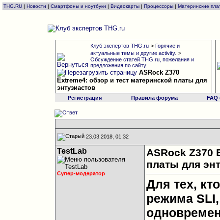
THG.RU
|
Новости
|
Смартфоны и ноутбуки
|
Видеокарты
|
Процессоры
|
Материнские пла
Клуб экспертов THG.ru
>
Горячие и
актуальные темы и другие activity.
>
Обсуждение статей THG.ru, пожелания и
предложения по сайту.
ASRock Z370
Extreme4: обзор и тест материнской платы для
энтузиастов
Регистрация
Правила форума
FAQ
23.03.2018, 01:32
TestLab
ASRock Z370 E
платы для эн
Супер-модератор
Для тех, кт
режима SLI,
одновремен